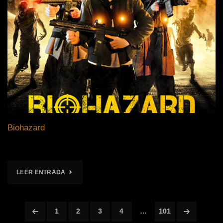
Biohazard
"BIOHAZARD"
LEER ENTRADA
1
2
3
4
…
101