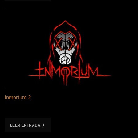
TABERNA"
Inmortum 2
"INMORTUM
LEER ENTRADA
2"