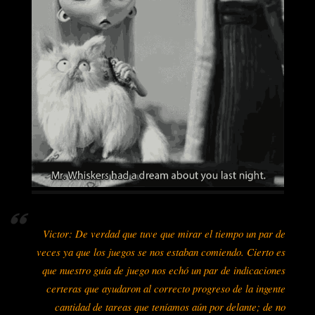
Victor: De verdad que tuve que mirar el tiempo un par de
veces ya que los juegos se nos estaban comiendo. Cierto es
que nuestro guía de juego nos echó un par de indicaciones
certeras que ayudaron al correcto progreso de la ingente
cantidad de tareas que teníamos aún por delante; de no