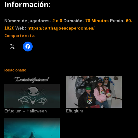
Información:
Número de jugadores:
2 a 6
Duración:
76
Minutos
Precio:
60-
102€
Web:
https://carthagoescaperoom.es/
Comparte esto:
Relacionado
Effugium – Halloween
Effugium