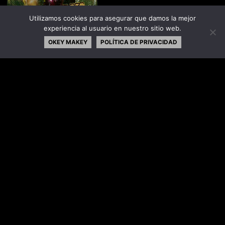
Utilizamos cookies para asegurar que damos la mejor
La Selva Negra
experiencia al usuario en nuestro sitio web.
OKEY MAKEY
POLÍTICA DE PRIVACIDAD
ENTRADA ANTERIOR
ENTRADA SIGUIENTE
La Purga
El Corredor de la Muerte
©El Quinto Elemento
FUNCIONA CON
SEPTERA
&
WORDPRESS.