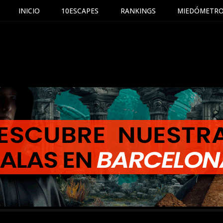
INICIO
10ESCAPES
RANKINGS
MIEDÓMETR
Saltar
al
contenido