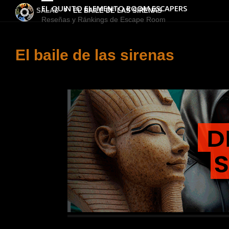
EL QUINTO ELEMENTO ROOM ESCAPERS
INICIO
SALAS
EL BAILE DE LAS SIRENAS
Reseñas y Ránkings de Escape Room
El baile de las sirenas