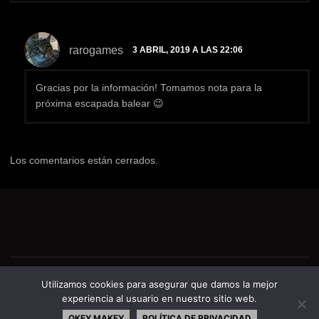
rarogames
3 ABRIL, 2019 A LAS 22:06
Gracias por la información! Tomamos nota para la
próxima escapada balear 😉
Los comentarios están cerrados.
©El Quinto Elemento
Utilizamos cookies para asegurar que damos la mejor
experiencia al usuario en nuestro sitio web.
FUNCIONA CON
SEPTERA
&
WORDPRESS.
OKEY MAKEY
POLÍTICA DE PRIVACIDAD