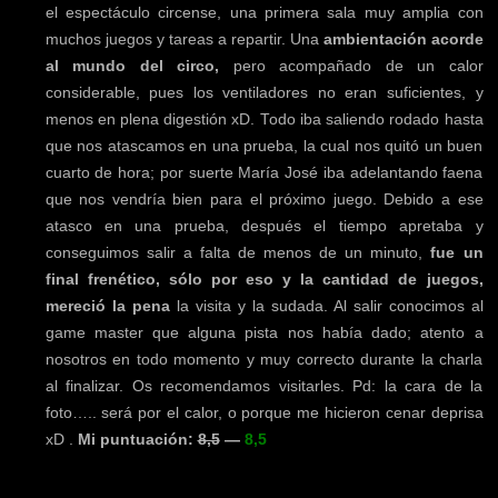
el espectáculo circense, una primera sala muy amplia con
muchos juegos y tareas a repartir. Una
ambientación acorde
al mundo del circo,
pero acompañado de un calor
considerable, pues los ventiladores no eran suficientes, y
menos en plena digestión xD. Todo iba saliendo rodado hasta
que nos atascamos en una prueba, la cual nos quitó un buen
cuarto de hora; por suerte María José iba adelantando faena
que nos vendría bien para el próximo juego. Debido a ese
atasco en una prueba, después el tiempo apretaba y
conseguimos salir a falta de menos de un minuto,
fue un
final frenético, sólo por eso y la cantidad de juegos,
mereció la pena
la visita y la sudada. Al salir conocimos al
game master que alguna pista nos había dado; atento a
nosotros en todo momento y muy correcto durante la charla
al finalizar. Os recomendamos visitarles. Pd: la cara de la
foto….. será por el calor, o porque me hicieron cenar deprisa
xD .
Mi puntuación:
8,5
—
8,5