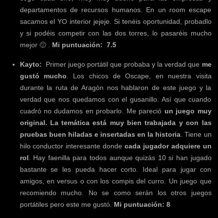
departamentos de recursos humanos. En un room escape
sacamos el YO interior jejeje. Si tenéis oportunidad, probadlo
y si podéis competir con las dos torres, lo pasaréis mucho
mejor 🙂 .
Mi puntuación: 7.5
Kayto:
Primer juego portátil que probaba y la verdad que
me
gustó mucho
. Los chicos de
Oscape
, en nuestra visita
durante la ruta de Aragón nos hablaron de este juego y la
verdad que nos quedamos con el gusanillo. Así que cuando
cuadró no dudamos en probarlo. Me pareció
un juego muy
original. La temática está muy bien trabajada y con las
pruebas buen hiladas e insertadas en la historia
. Tiene un
hilo conductor interesante donde
cada jugador adquiere un
rol
. Hay faenilla para todos aunque quizás 10 si han jugado
bastante se les pueda hacer corto. Ideal para jugar con
amigos, en versus o con los compis del curro. Un juego que
recomiendo mucho. No se como serán los otros juegos
portátiles pero este me gustó.
Mi puntuación: 8