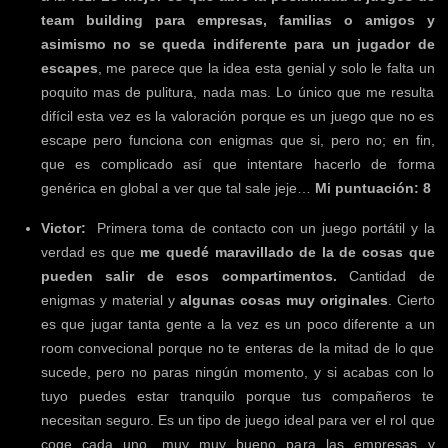
team building para empresas, familias o amigos y
asimismo no se queda indiferente para un jugador de
escapes
, me parece que la idea esta genial y solo le falta un
poquito mas de pulitura, nada mas. Lo único que me resulta
difícil esta vez es la valoración porque es un juego que no es
escape pero funciona con enigmas que si, pero no; en fin,
que es complicado así que intentare hacerlo de forma
genérica en global a ver que tal sale jeje…
Mi puntuación: 8
Victor:
Primera toma de contacto con un juego portátil y la
verdad es que
me quedé maravillado de la de cosas que
pueden salir de esos compartimentos.
Cantidad de
enigmas y material y
algunas cosas muy originales
. Cierto
es que jugar tanta gente a la vez es un poco diferente a un
room convecional porque no te enteras de la mitad de lo que
sucede, pero no paras ningún momento, y si acabas con lo
tuyo puedes estar tranquilo porque tus compañeros te
necesitan seguro. Es un tipo de juego ideal para ver el rol que
coge cada uno, muy muy bueno para las empresas y