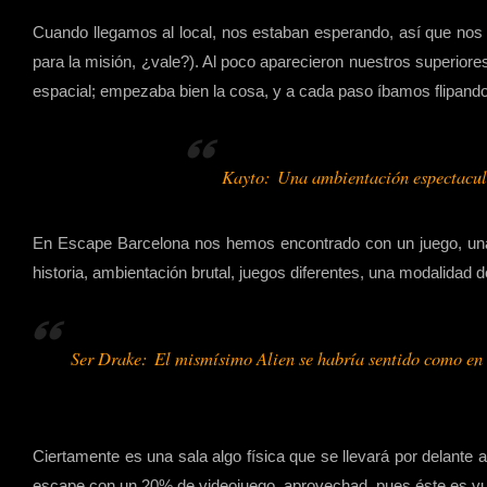
Cuando llegamos al local, nos estaban esperando, así que nos
para la misión, ¿vale?). Al poco aparecieron nuestros superior
espacial; empezaba bien la cosa, y a cada paso íbamos flipando 
Kayto:
Una ambientación espectacula
En Escape Barcelona nos hemos encontrado con un juego, una 
historia, ambientación brutal, juegos diferentes, una modalidad d
Ser Drake: El mismísimo Alien se habría sentido como en su 
Ciertamente es una sala algo física que se llevará por delante a
escape con un 20% de videojuego, aprovechad, pues éste es vu