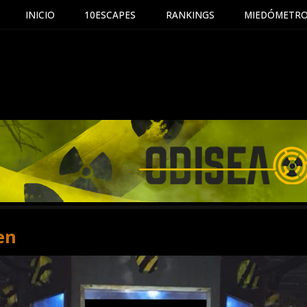
INICIO
10ESCAPES
RANKINGS
MIEDÓMETR
Saltar
al
contenido
en